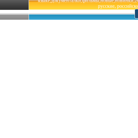
языке,документалки,фильмы,новые,новинки,201
русские, российски