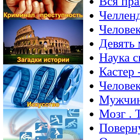
Вся прав
Челленд
Человек
Девять 
Наука с
Кастер 
Человек
Мужчины
Мозг . 
Поверну