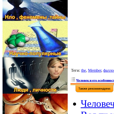
Теги
:
the
,
Member
,
фалло
Человек и его особеннос
Человеч