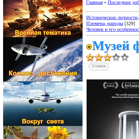
Главная
»
Последние до
Исторические личности,
Племена, народы
[329]
Человек и его особенно
Музей ф
2 голоса