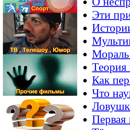
О неспр
Эти пр
Истории
Мультив
Мораль 
Теория 
Как пер
Что нау
Ловушк
Первая 