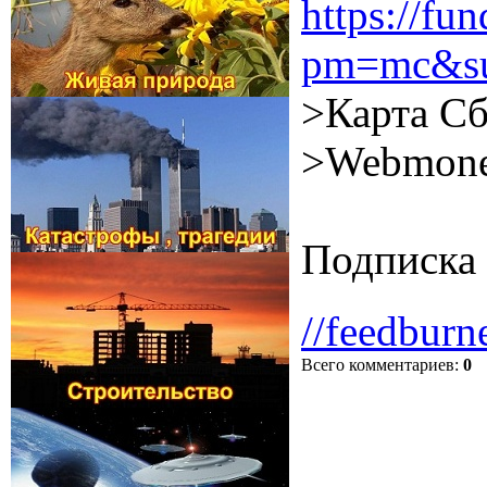
https://f
pm=mc&su
>Карта Сб
>Webmone
Подписка 
//feedburn
Всего комментариев
:
0