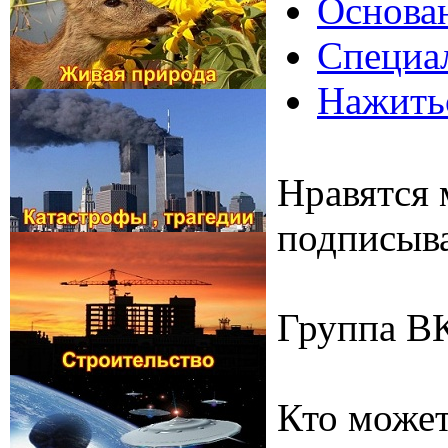
Основан
Специал
Нажитьс
Нравятся 
подписыва
Группа В
Кто может