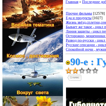
Главная
»
Последние до
Прочие фильмы
[12578]
Еда и продукты
[1027]
Жизнь звёзд,сплетни,се
Бывает же такое - цикл 
Линия защиты - цикл пе
Осторожно, мошенники 
Развод по-русски - цикл
Русские сенсации - цикл
Спокойной ночи , мужик
90-е : 
1 голос