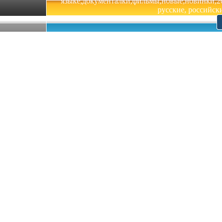
языке,документалки,фильмы,новые,новинки,201
русские, российски