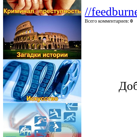
//feedburn
Всего комментариев
:
0
Доб