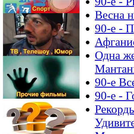
90-е - 
Весна н
90-е - 
Афгани
Одна же
Мантан
90-е Вс
90-е - 
Рекорд
Удивит