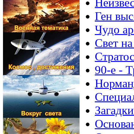
Неизвес
Ген выс
Чудо ар
Свет на
Cтратос
90-е - 
Норманд
Специал
Загадки
Основан