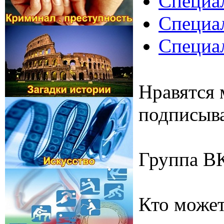
Специал
Специал
Специал
Нравятся 
подписыва
Группа В
Кто может