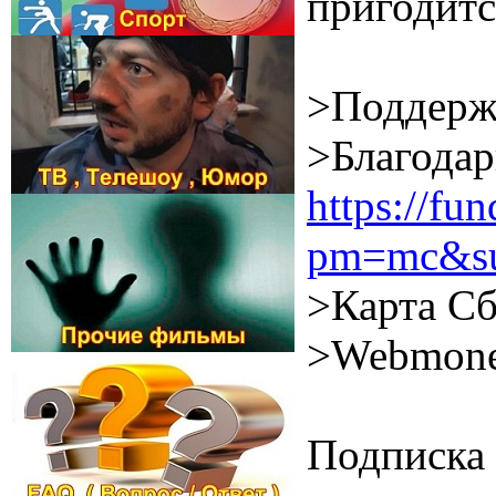
пригодитс
>Поддерж
>Благодар
https://f
pm=mc&su
>Карта Сб
>Webmone
Подписка 