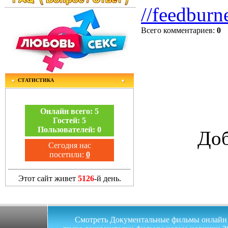
//feedburn
Всего комментариев
:
0
СТАТИСТИКА
Онлайн всего:
5
Гостей:
5
Пользователей:
0
Доб
Сегодня нас
посетили:
0
Этот сайт живет
5126
-й день.
Смотреть Документальные фильмы онлайн на 