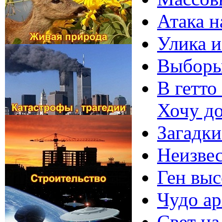
Атака н
Улика и
Выборы
В гетто
Хочу д
Загадки
Неизвес
Ген выс
Чудо ар
Свет на