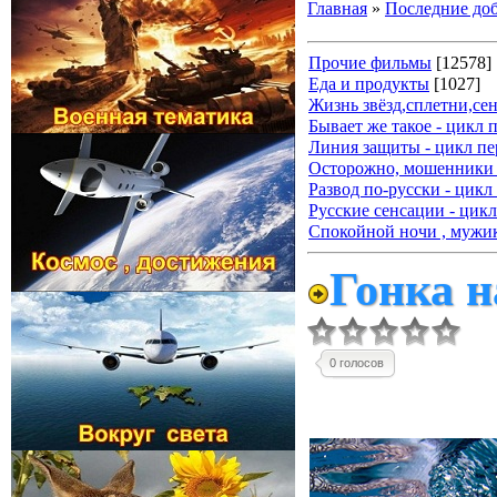
Главная
»
Последние до
Прочие фильмы
[12578]
Еда и продукты
[1027]
Жизнь звёзд,сплетни,се
Бывает же такое - цикл 
Линия защиты - цикл пе
Осторожно, мошенники 
Развод по-русски - цикл
Русские сенсации - цикл
Спокойной ночи , мужик
Гонка н
0 голосов