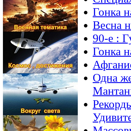
Гонка 
Весна н
90-е : 
Гонка н
Афгани
Одна же
Мантан
Рекорд
Удивит
Массовы