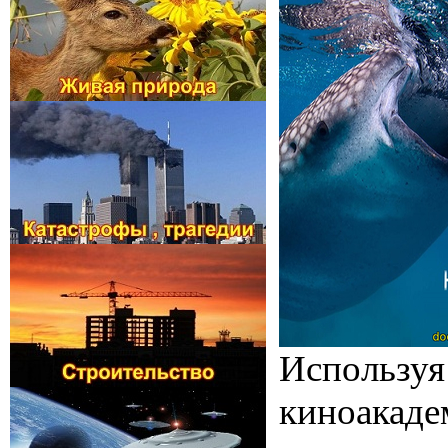
Используя
киноакаде