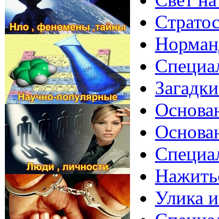
Cтратос
Норманд
Специал
Загадки
Основан
Основан
Специал
Нажитьс
Улика и