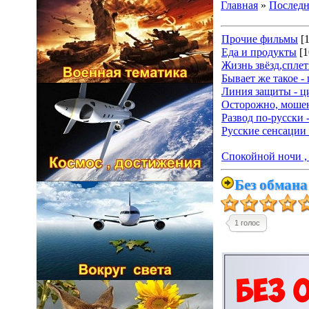
Главная
»
Последн
Прочие фильмы
[
Еда и продукты
[1
Жизнь звёзд,спле
Бывает же такое -
Линия защиты - ц
Осторожно, мошен
Развод по-русски 
Русские сенсации 
Спокойной ночи , 
Без обмана
1 голос