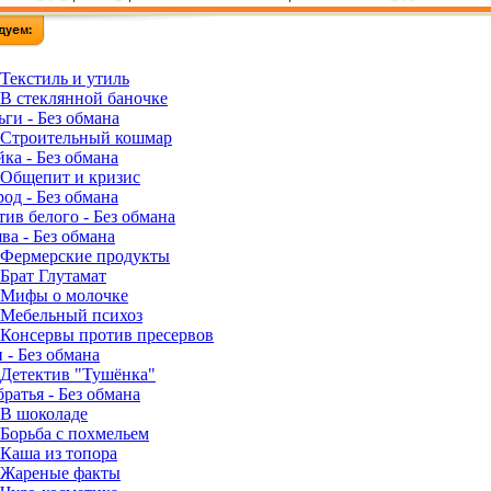
 Текстиль и утиль
 В стеклянной баночке
ги - Без обмана
- Строительный кошмар
ка - Без обмана
- Общепит и кризис
од - Без обмана
ив белого - Без обмана
ва - Без обмана
- Фермерские продукты
 Брат Глутамат
- Мифы о молочке
- Мебельный психоз
- Консервы против пресервов
 - Без обмана
- Детектив "Тушёнка"
ратья - Без обмана
 В шоколаде
 Борьба с похмельем
 Каша из топора
- Жареные факты