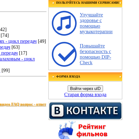
ПОЛЬЗУЙТЕСЬ НАШИМИ СЕРВИСАМИ!
Улучшайте
здоровье с
помощью
[42]
музыкотерапии
[74]
х - цикл передач
[49]
Повышайте
редач
[63]
безопасность с
 передач
[17]
помощью DIP-
алаховым - цикл
Check
ч
[99]
ФОРМА ВХОДА
Войти через uID
Старая форма входа
видео FAQ вопрос - ответ