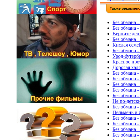
Без обмана -
Без обмана -
Верните день
Без обмана 
Кислая семей
Без обмана 
Урод-бутербр
Красное прот
Дорогая халя
Без обмана 
Без обмана -
Без обмана 
Без обмана 
Без обмана 
Не по-детски
Без обмана 
Пельмень и б
Без обмана -
Без обмана -
Без обмана -
Без обмана 