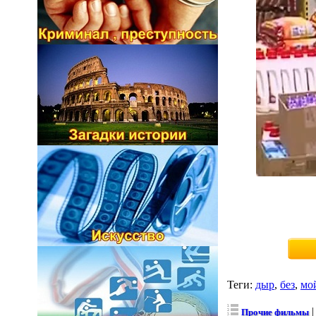
Теги
:
дыр
,
без
,
мо
Прочие фильмы