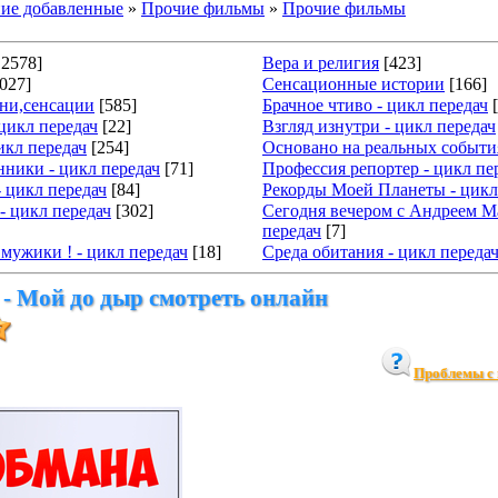
ие добавленные
»
Прочие фильмы
»
Прочие фильмы
12578]
Вера и религия
[423]
027]
Сенсационные истории
[166]
тни,сенсации
[585]
Брачное чтиво - цикл передач
 цикл передач
[22]
Взгляд изнутри - цикл передач
икл передач
[254]
Основано на реальных события
ники - цикл передач
[71]
Профессия репортер - цикл пе
- цикл передач
[84]
Рекорды Моей Планеты - цикл
- цикл передач
[302]
Сегодня вечером с Андреем М
передач
[7]
мужики ! - цикл передач
[18]
Среда обитания - цикл переда
 - Мой до дыр смотреть онлайн
Проблемы с 