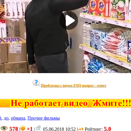
Проблемы с видео FAQ вопрос - ответ
й
,
до
,
обмана
,
Прочие фильмы
578
+1
5.0
|
|
|
05.06.2018 10:52 |
Рейтинг
: