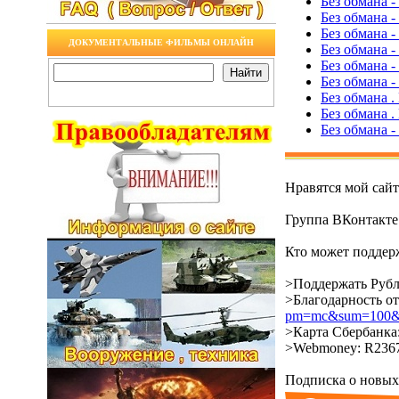
Без обмана -
Без обмана 
Без обмана 
ДОКУМЕНТАЛЬНЫЕ ФИЛЬМЫ ОНЛАЙН
Без обмана -
Без обмана 
Без обмана 
Без обмана .
Без обмана .
Без обмана -
Нравятся мой сай
Группа ВКонтакт
Кто может поддерж
>Поддержать Рубл
>Благодарность о
pm=mc&sum=100&co
>Карта Сбербанка:
>Webmoney: R2367
Подписка о новых 