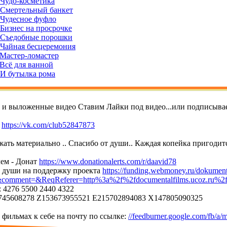
 Чудо-косметика
- Смертельный банкет
- Чудесное фуфло
 Бизнес на просрочке
- Съедобные порошки
- Чайная бесцеремония
 Мастер-ломастер
 Всё для ванной
 И бутылка рома
т и выложенные видео Ставим Лайки под видео...или подписывае
е
https://vk.com/club52847873
ать материально .. Спасибо от души.. Каждая копейка пригодитс
ем - Донат
https://www.donationalerts.com/r/daavid78
т души на поддержку проекта
https://funding.webmoney.ru/dokument
mment=&ReqReferer=http%3a%2f%2fdocumentalfilms.ucoz.ru%2
 4276 5500 2440 4322
45608278 Z153673955521 E215702894083 X147805090325
фильмах к себе на почту по ссылке:
//feedburner.google.com/fb/a/m