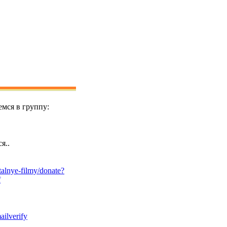
мся в группу:
я..
alnye-filmy/donate?
f
ailverify