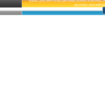
языке,документалки,фильмы,новые,новинки,201
русские, российски