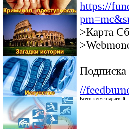
https://f
pm=mc&su
>Карта Сб
>Webmone
Подписка 
//feedburn
Всего комментариев
:
0