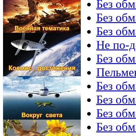
Без обм
Без обм
Без обм
Не по-д
Без обм
Пельмен
Без обм
Без обм
Без обм
Без обм