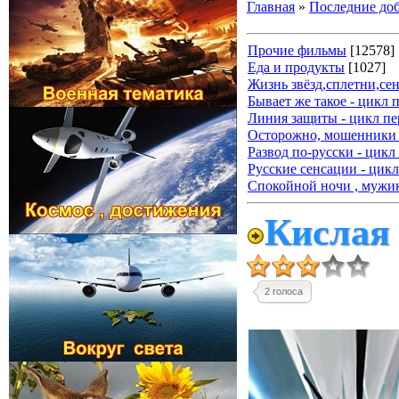
Главная
»
Последние до
Прочие фильмы
[12578]
Еда и продукты
[1027]
Жизнь звёзд,сплетни,се
Бывает же такое - цикл 
Линия защиты - цикл пе
Осторожно, мошенники 
Развод по-русски - цикл
Русские сенсации - цикл
Спокойной ночи , мужик
Кислая 
2 голоса