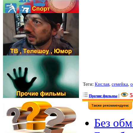
Теги
:
Кислая
,
семейка
,
о
5
|
Прочие фильмы
Без обм