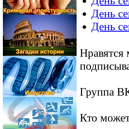
День се
День се
День се
Нравятся 
подписыва
Группа В
Кто может