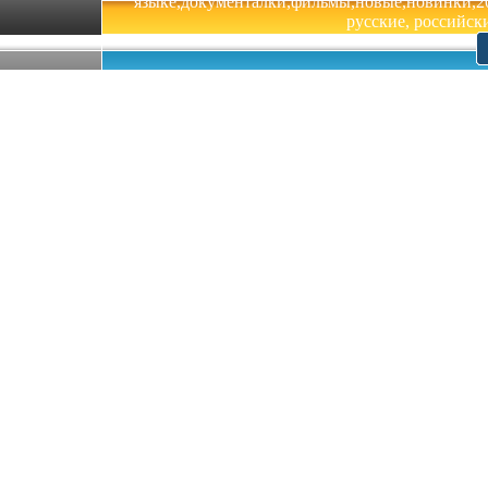
языке,документалки,фильмы,новые,новинки,201
русские, российски