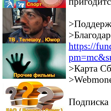
пригодитс
>Поддерж
>Благодар
https://f
pm=mc&su
>Карта Сб
>Webmone
Подписка 