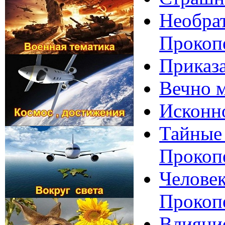
Необрат
Прокоп
Приказа
Вечно м
Исконно
Тайные 
Прокоп
Человек
Прокоп
Влияние