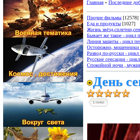
Главная
»
Последние до
Прочие фильмы
[12578]
Еда и продукты
[1027]
Жизнь звёзд,сплетни,се
Бывает же такое - цикл 
Линия защиты - цикл пе
Осторожно, мошенники 
Развод по-русски - цикл
Русские сенсации - цикл
Спокойной ночи , мужик
День се
1 голос