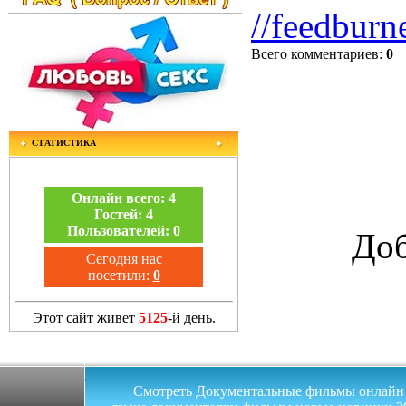
//feedburn
Всего комментариев
:
0
СТАТИСТИКА
Онлайн всего:
4
Гостей:
4
Пользователей:
0
Доб
Сегодня нас
посетили:
0
Этот сайт живет
5125
-й день.
Смотреть Документальные фильмы онлайн на 