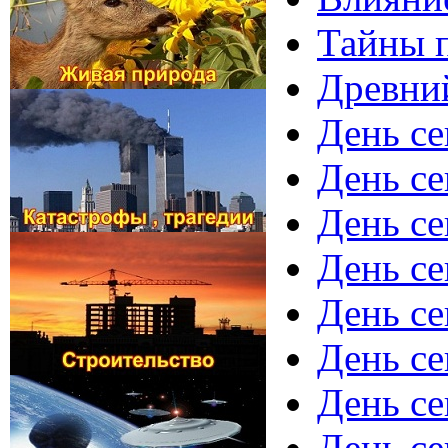
Тайны 
Древний
День с
День с
День с
День се
День се
День се
День се
День се