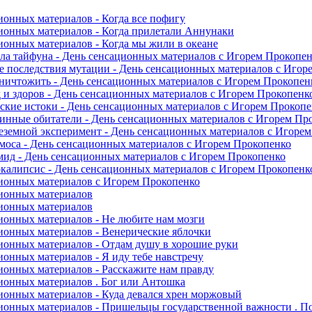
ионных материалов - Когда все пофигу
ионных материалов - Когда прилетали Аннунаки
ионных материалов - Когда мы жили в океане
ла тайфуна - День сенсационных материалов с Игорем Прокопе
 последствия мутации - День сенсационных материалов с Игор
ничтожить - День сенсационных материалов с Игорем Прокопен
 и здоров - День сенсационных материалов с Игорем Прокопенк
ские истоки - День сенсационных материалов с Игорем Прокоп
инные обитатели - День сенсационных материалов с Игорем Пр
неземной эксперимент - День сенсационных материалов с Игоре
моса - День сенсационных материалов с Игорем Прокопенко
ид - День сенсационных материалов с Игорем Прокопенко
калипсис - День сенсационных материалов с Игорем Прокопенк
ионных материалов с Игорем Прокопенко
ионных материалов
ионных материалов
ионных материалов - Не любите нам мозги
ионных материалов - Венерические яблочки
ионных материалов - Отдам душу в хорошие руки
ионных материалов - Я иду тебе навстречу
ионных материалов - Расскажите нам правду
ионных материалов . Бог или Антошка
ионных материалов - Куда девался хрен моржовый
ионных материалов - Пришельцы государственной важности . П