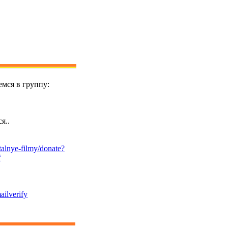
мся в группу:
я..
alnye-filmy/donate?
f
ailverify