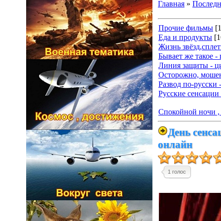
Главная
»
Последн
Прочие фильмы
[
Еда и продукты
[1
Жизнь звёзд,спле
Бывает же такое -
Линия защиты - ц
Осторожно, мошен
Развод по-русски 
Русские сенсации 
Спокойной ночи , 
День сенса
онлайн
1 голос