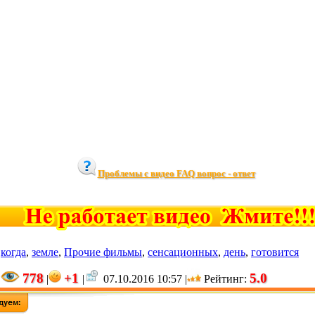
Проблемы с видео FAQ вопрос - ответ
,
когда
,
земле
,
Прочие фильмы
,
сенсационных
,
день
,
готовится
778
+1
5.0
|
|
|
07.10.2016 10:57 |
Рейтинг
: