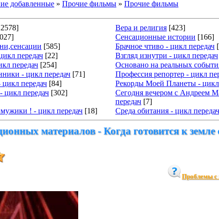
ие добавленные
»
Прочие фильмы
»
Прочие фильмы
12578]
Вера и религия
[423]
027]
Сенсационные истории
[166]
тни,сенсации
[585]
Брачное чтиво - цикл передач
 цикл передач
[22]
Взгляд изнутри - цикл передач
икл передач
[254]
Основано на реальных события
ники - цикл передач
[71]
Профессия репортер - цикл пе
- цикл передач
[84]
Рекорды Моей Планеты - цикл
- цикл передач
[302]
Сегодня вечером с Андреем М
передач
[7]
мужики ! - цикл передач
[18]
Среда обитания - цикл переда
ционных материалов - Когда готовится к земле
Проблемы с 