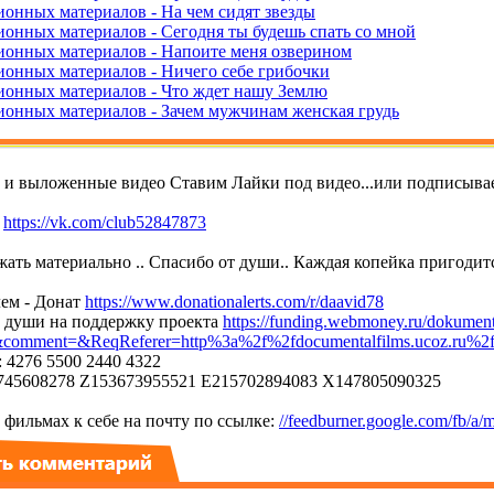
ионных материалов - На чем сидят звезды
ионных материалов - Сегодня ты будешь спать со мной
ионных материалов - Напоите меня озверином
ионных материалов - Ничего себе грибочки
ионных материалов - Что ждет нашу Землю
ионных материалов - Зачем мужчинам женская грудь
т и выложенные видео Ставим Лайки под видео...или подписывае
е
https://vk.com/club52847873
ать материально .. Спасибо от души.. Каждая копейка пригодитс
ем - Донат
https://www.donationalerts.com/r/daavid78
т души на поддержку проекта
https://funding.webmoney.ru/dokument
mment=&ReqReferer=http%3a%2f%2fdocumentalfilms.ucoz.ru%2
 4276 5500 2440 4322
45608278 Z153673955521 E215702894083 X147805090325
фильмах к себе на почту по ссылке:
//feedburner.google.com/fb/a/m