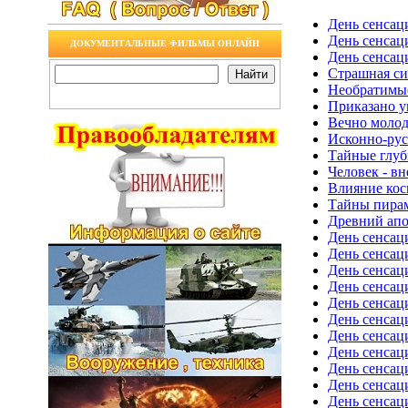
День сенсац
День сенсац
ДОКУМЕНТАЛЬНЫЕ ФИЛЬМЫ ОНЛАЙН
День сенсац
Страшная си
Необратимые
Приказано у
Вечно молод
Исконно-рус
Тайные глуб
Человек - в
Влияние кос
Тайны пирам
Древний апо
День сенсац
День сенсац
День сенсац
День сенсац
День сенсац
День сенсац
День сенсац
День сенсац
День сенсац
День сенсац
День сенсац