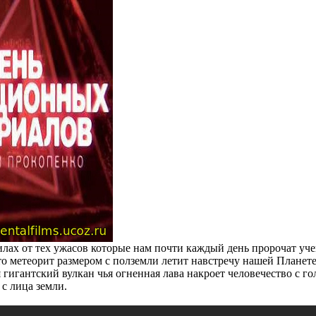
илах от тех ужасов которые нам почти каждый день пророчат у
о метеорит размером с полземли летит навстречу нашей Планете 
 гигантский вулкан чья огненная лава накроет человечество с го
с лица земли.