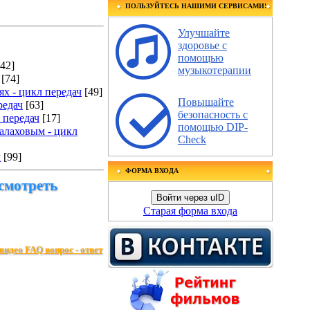
ПОЛЬЗУЙТЕСЬ НАШИМИ СЕРВИСАМИ!
Улучшайте
здоровье с
помощью
[42]
музыкотерапии
[74]
х - цикл передач
[49]
Повышайте
редач
[63]
безопасность с
 передач
[17]
помощью DIP-
алаховым - цикл
Check
ч
[99]
ФОРМА ВХОДА
 смотреть
Войти через uID
Старая форма входа
видео FAQ вопрос - ответ