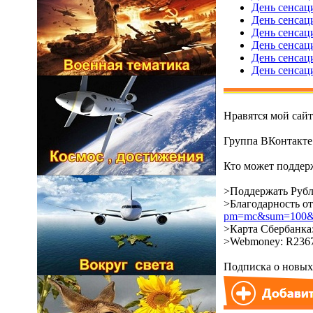
День сенсац
День сенсац
День сенсац
День сенсац
День сенсац
День сенсац
Нравятся мой сай
Группа ВКонтакт
Кто может поддерж
>Поддержать Рубл
>Благодарность о
pm=mc&sum=100&co
>Карта Сбербанка:
>Webmoney: R2367
Подписка о новых 