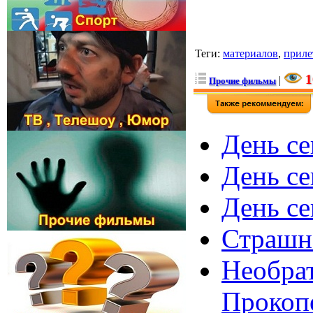
Теги
:
материалов
,
приле
1
|
Прочие фильмы
День се
День се
День се
Страшна
Необрат
Прокоп