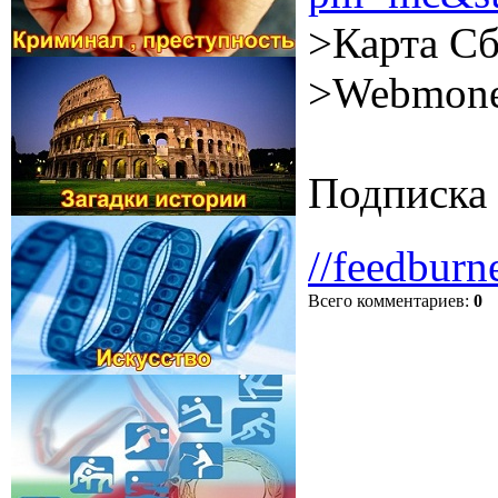
>Карта Сб
>Webmone
Подписка 
//feedburn
Всего комментариев
:
0