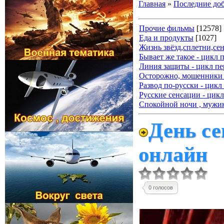
Главная
»
Последние до
Прочие фильмы
[12578]
Еда и продукты
[1027]
Жизнь звёзд,сплетни,се
Бывает же такое - цикл 
Линия защиты - цикл пе
Осторожно, мошенники 
Развод по-русски - цикл
Русские сенсации - цикл
Спокойной ночи , мужик
День се
онлайн
0 голосов