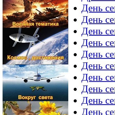
День с
День с
День с
День се
День се
День се
День се
День се
День се
День се