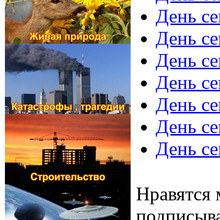
День се
День се
День се
День се
День се
День се
День се
Нравятся 
подписыва