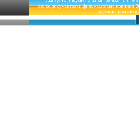
Смотреть Документальные фильмы онлайн на 
языке,документалки,фильмы,новые,новинки,201
русские, российски