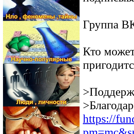
Группа В
Кто может
пригодитс
>Поддерж
>Благодар
https://f
pm=mc&su