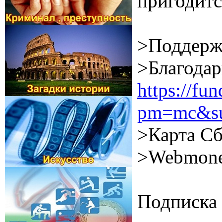
пригодитс
>Поддерж
>Благодар
https://f
pm=mc&su
>Карта Сб
>Webmone
Подписка 