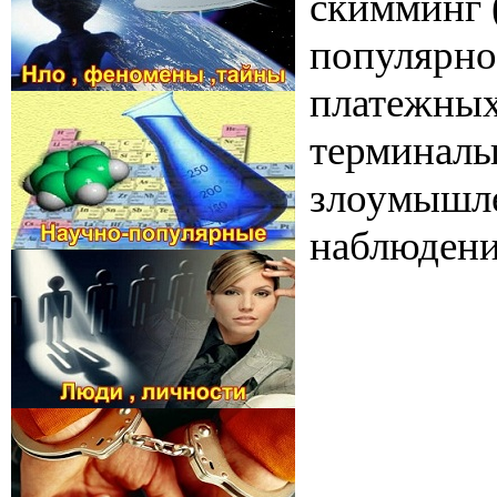
скимминг 
популярно
платежных
терминалы
злоумышле
наблюдения