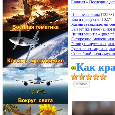
Главная
»
Последние до
Прочие фильмы
[12578]
Еда и продукты
[1027]
Жизнь звёзд,сплетни,се
Бывает же такое - цикл 
Линия защиты - цикл пе
Осторожно, мошенники 
Развод по-русски - цикл
Русские сенсации - цикл
Спокойной ночи , мужик
Как кра
2 голоса