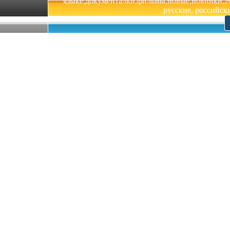
языке,документалки,фильмы,новые,новинки,201
русские, российски