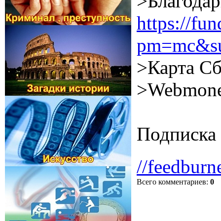
>Благодар
https://f
pm=mc&su
>Карта Сб
>Webmone
Подписка 
//feedburn
Всего комментариев
:
0