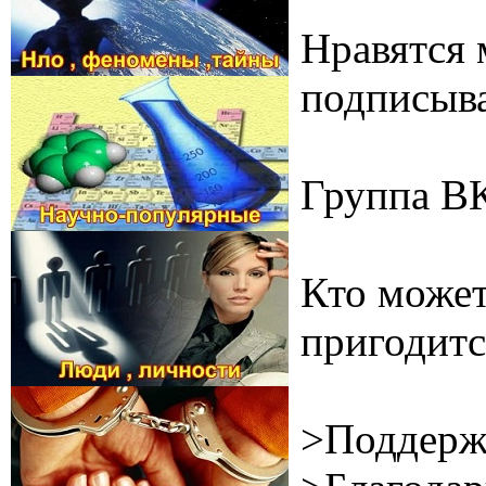
Нравятся 
подписыва
Группа В
Кто может
пригодитс
>Поддерж