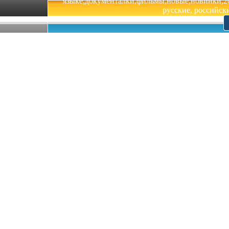
языке,документалки,фильмы,новые,новинки,201
русские, российски