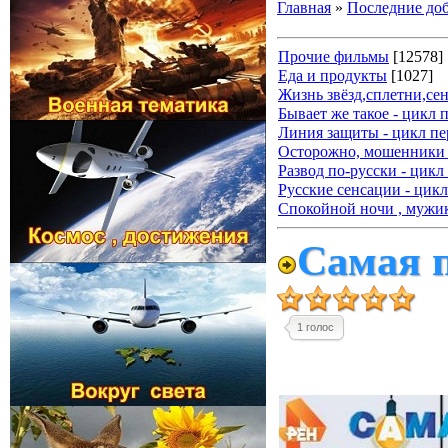
Главная
»
Последние до
Прочие фильмы
[12578]
Еда и продукты
[1027]
Жизнь звёзд,сплетни,се
Бывает же такое - цикл 
Линия защиты - цикл пе
Осторожно, мошенники 
Развод по-русски - цикл
Русские сенсации - цикл
Спокойной ночи , мужик
Самая п
1 голос