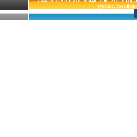
языке,документалки,фильмы,новые,новинки,201
русские, российски