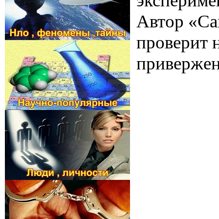
эксперимен
Автор «Са
проверит н
привержен