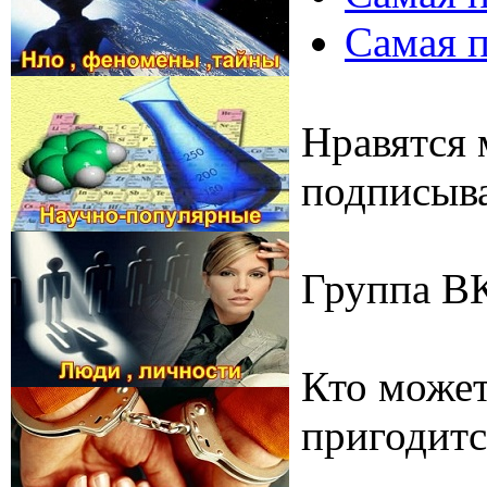
Самая п
Нравятся 
подписыва
Группа В
Кто может
пригодитс