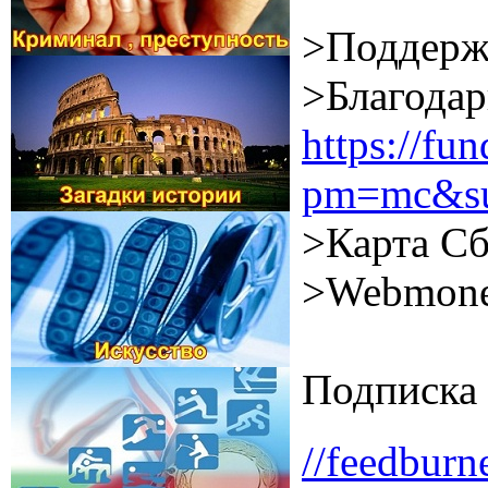
>Поддерж
>Благодар
https://f
pm=mc&su
>Карта Сб
>Webmone
Подписка 
//feedburn