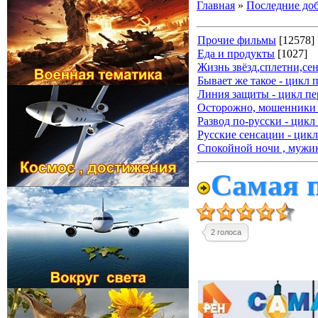
Главная
»
Последние до
Прочие фильмы
[12578]
Еда и продукты
[1027]
Жизнь звёзд,сплетни,се
Бывает же такое - цикл 
Линия защиты - цикл пе
Осторожно, мошенники 
Развод по-русски - цикл
Русские сенсации - цикл
Спокойной ночи , мужик
Самая п
2 голоса