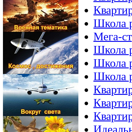
Квартир
Школа р
Мега-с
Школа р
Школа р
Школа р
Квартир
Квартир
Квартир
Идеальн