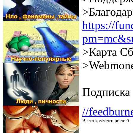
>Благодар
https://f
pm=mc&su
>Карта Сб
>Webmone
Подписка 
//feedburn
Всего комментариев
:
0