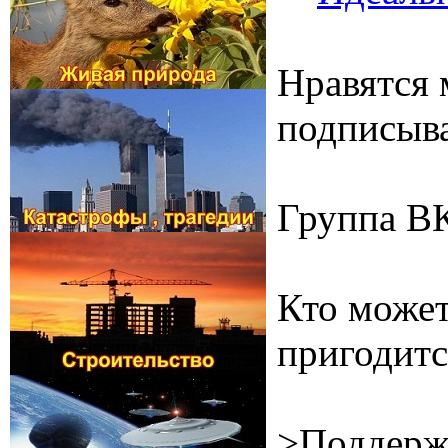
Нравятся 
подписыва
Группа В
Кто может
пригодитс
>Поддерж