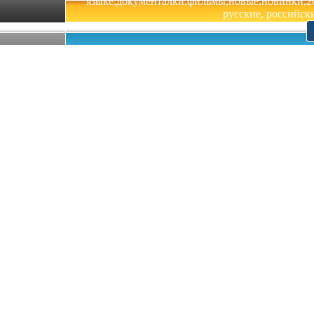
языке,документалки,фильмы,новые,новинки,201
русские, российски