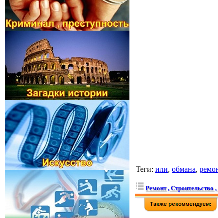
Теги
:
или
,
обмана
,
ремо
Ремонт , Строительство , 