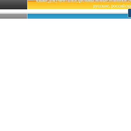
языке,документалки,фильмы,новые,новинки,201
русские, российски