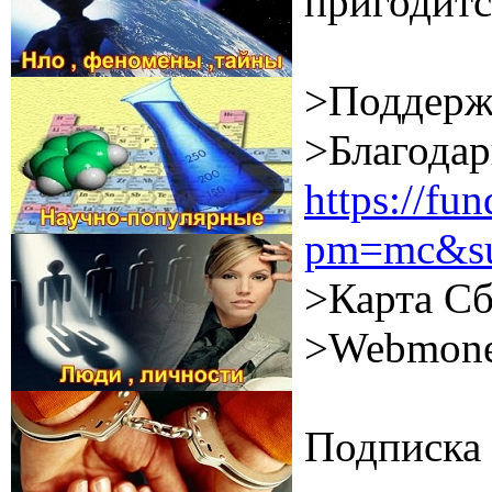
пригодитс
>Поддерж
>Благодар
https://f
pm=mc&su
>Карта Сб
>Webmone
Подписка 