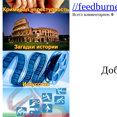
//feedburn
Всего комментариев
:
0
Доб