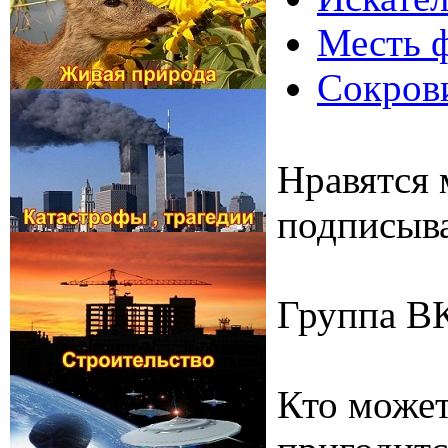
Месть ф
Сокрови
Нравятся 
подписыва
Группа В
Кто может