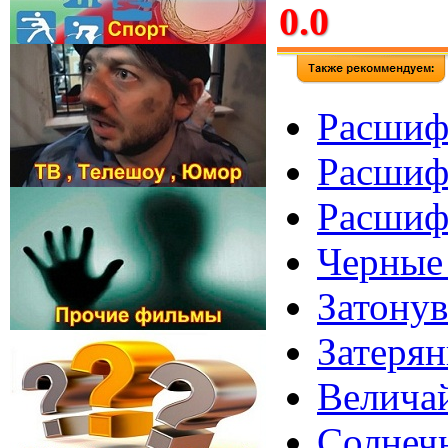
0.0
Расшиф
Расшифр
Расшифр
Черные 
Затону
Затерян
Величай
Солнечн