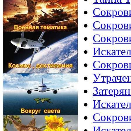
Сокров
Сокров
Сокров
Искате
Сокров
Утраче
Затерян
Искате
Сокров
Искател