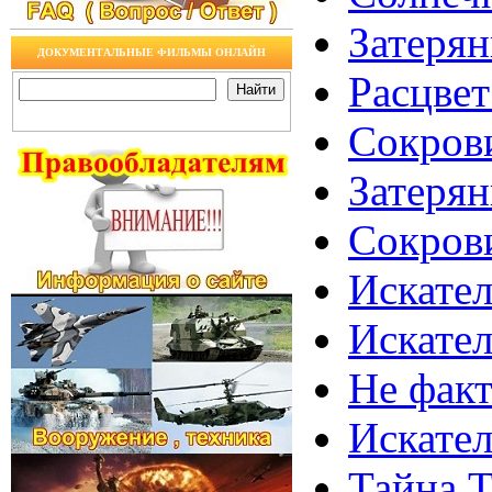
Затеря
ДОКУМЕНТАЛЬНЫЕ ФИЛЬМЫ ОНЛАЙН
Расцве
Сокров
Затеря
Сокров
Искател
Искател
Не фак
Искател
Тайна 