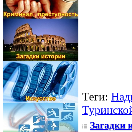
Теги
:
Над
Туринско
Загадки 