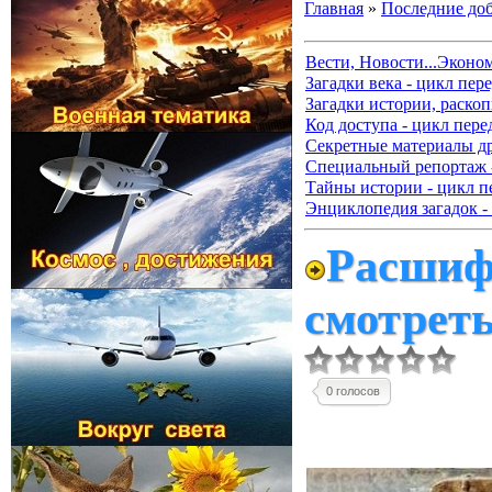
Главная
»
Последние до
Вести, Новости...Эконо
Загадки века - цикл пер
Загадки истории, раскоп
Код доступа - цикл пере
Секретные материалы д
Специальный репортаж -
Тайны истории - цикл п
Энциклопедия загадок -
Расшиф
смотрет
0 голосов