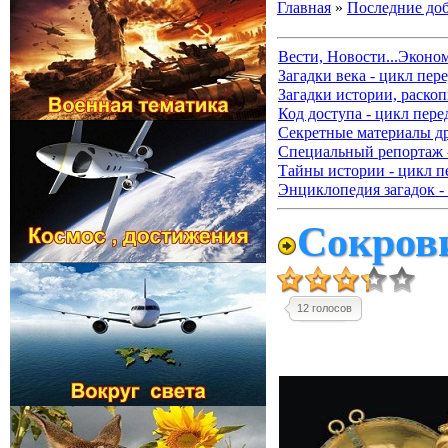
Главная
»
Последние до
Вести, Новости...Эконо
Загадки века - цикл пер
Загадки истории, раскоп
Код доступа - цикл пере
Секретные материалы д
Специальный репортаж -
Тайны истории - цикл п
Энциклопедия загадок -
Сокров
12 голосов