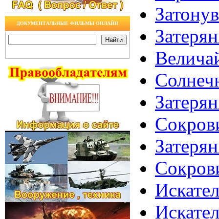
Затону
ДОКУМЕНТАЛЬНЫЕ ФИЛЬМЫ ОНЛАЙН
Затерян
Величай
Солнечн
Затеря
Сокров
Затеря
Сокров
Искател
Искател