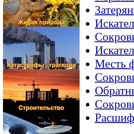
Затерян
Искате
Сокров
Искател
Месть ф
Сокрови
Обратн
Сокрови
Расшиф