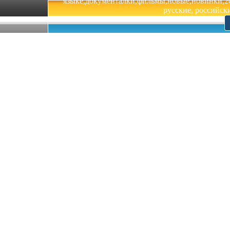
языке,документалки,фильмы,новые,новинки,201
русские, российски