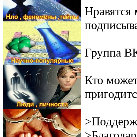
Нравятся 
подписыва
Группа В
Кто может
пригодитс
>Поддерж
>Благодар