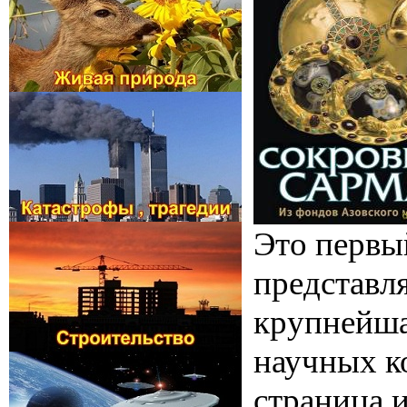
Это первы
представл
крупнейша
научных к
страница 