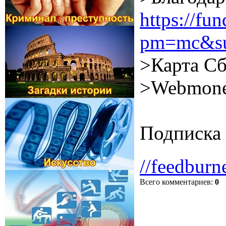
https://f
pm=mc&su
>Карта Сб
>Webmone
Подписка 
//feedburn
Всего комментариев
:
0