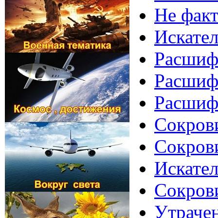
Не фак
Искател
Расшиф
Расшифр
Расшифр
Сокров
Сокров
Искате
Сокров
Утраче