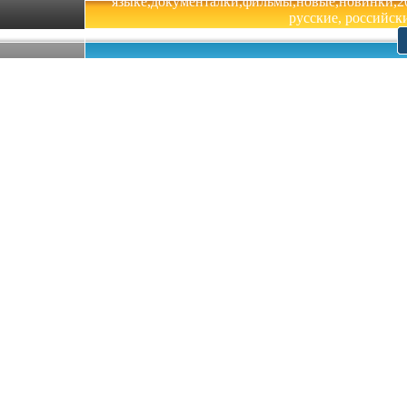
языке,документалки,фильмы,новые,новинки,201
русские, российски