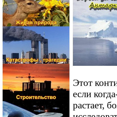
Этот конти
если когд
растает, 
исследова