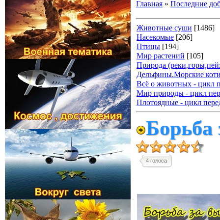
Главная
»
Последние до
Животные суши
[1486]
Насекомые
[206]
Птицы
[194]
Мир растений
[105]
Природа (реки,горы,пейз
Дельфины.Морские коти
Всё о животных - цикл 
Мир природы - цикл пер
Плотоядные - цикл пере
Борьба 
4 голоса