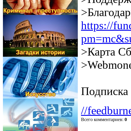
>Благодар
https://f
pm=mc&su
>Карта Сб
>Webmone
Подписка 
//feedburn
Всего комментариев
:
0