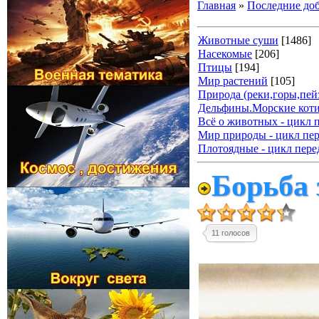
Главная
»
Последние до
Животные суши
[1486]
Насекомые
[206]
Птицы
[194]
Мир растений
[105]
Природа (реки,горы,пейз
Дельфины.Морские коти
Всё о животных - цикл 
Мир природы - цикл пер
Плотоядные - цикл пере
Борьба 
11 голосов