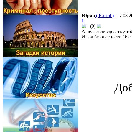
Юрий
( E-mail )
| 17.08.2
1
(0)
А нельзя ли сделать ,чт
И код безопасности Очен
Доб