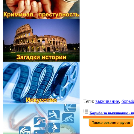
Теги
:
выживание
,
борьб
Борьба за выживание - ц