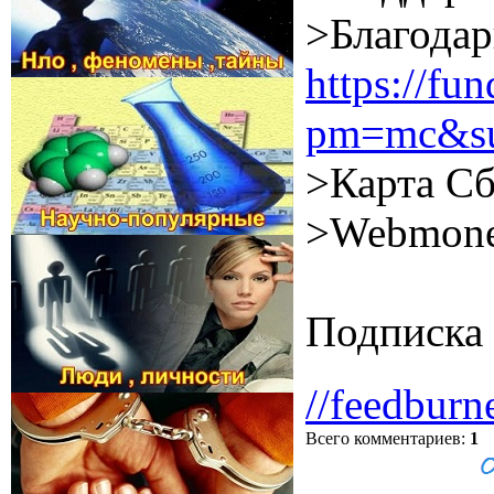
>Благодар
https://f
pm=mc&su
>Карта Сб
>Webmone
Подписка 
//feedburn
Всего комментариев
:
1