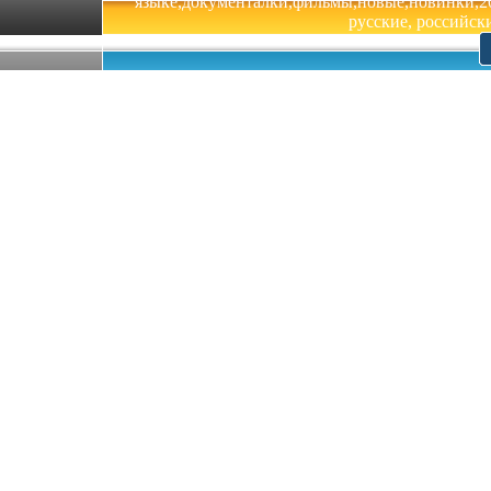
языке,документалки,фильмы,новые,новинки,201
русские, российски