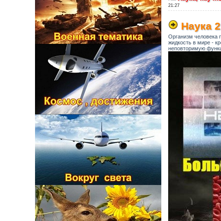
21:27
Наука 2
Организм человека 
жидкость в мире - к
неповторимую функци