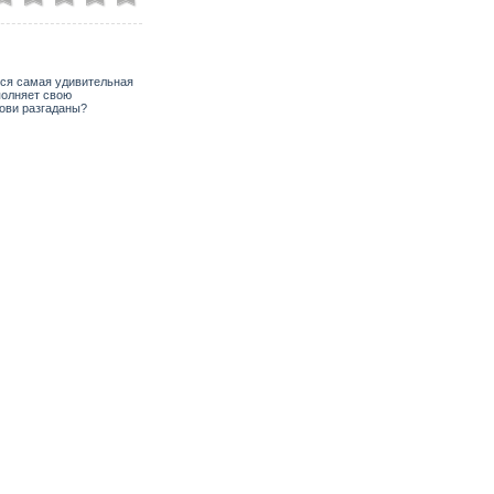
тся самая удивительная
полняет свою
рови разгаданы?