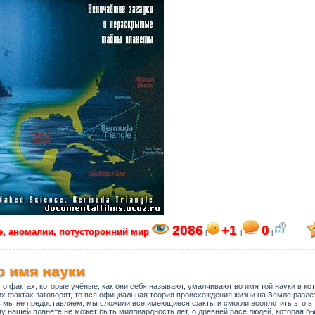
2086
+1
0
, аномалии, потусторонний мир
|
|
|
о имя науки
о фактах, которые учёные, как они себя называют, умалчивают во имя той науки в ко
тих фактах заговорят, то вся официальная теория происхождения жизни на Земле разлет
 мы не предоставляем, мы сложили все имеющиеся факты и смогли вооплотить это в 
 нашей планете не может быть миллиардность лет, о древней расе людей, которая бы