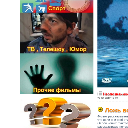
Неопознанное
29.08.2012 12:28
Ложь в
Фильм рассказывает 
что если они о об э
Особо новых фактов
рассказываем почему