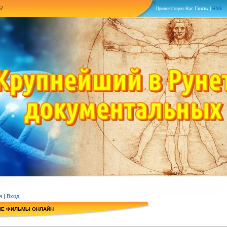
57
Приветствую Вас
Гость
|
RSS
я
|
Вход
ЫЕ ФИЛЬМЫ ОНЛАЙН