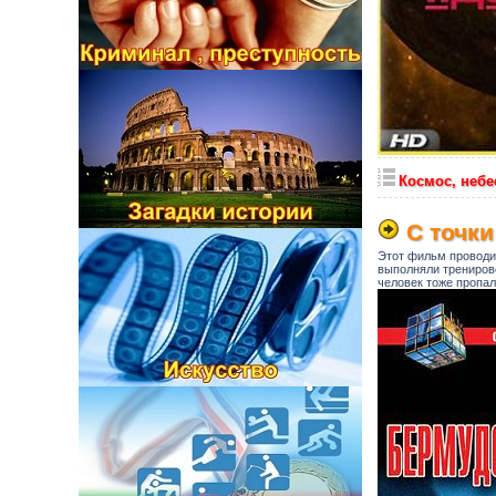
Космос, небе
С точки
Этот фильм проводи
выполняли тренирово
человек тоже пропа