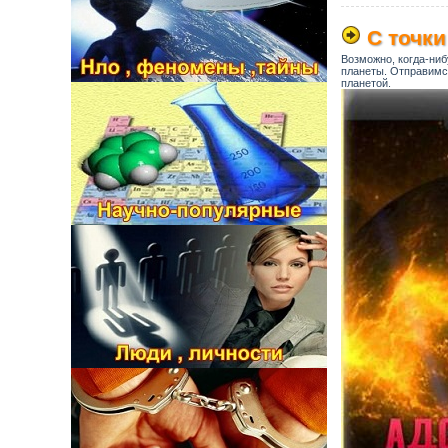
С точки
Возможно, когда-ниб
планеты. Отправимся
планетой.