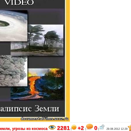
2281
+2
0
емли, угрозы из космоса
|
|
|
29.08.2012 12:29