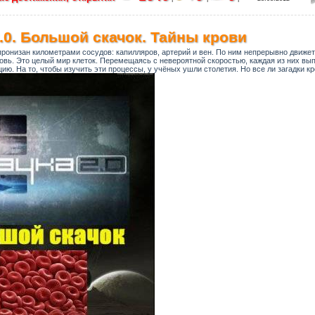
.0. Большой скачок. Тайны крови
пронизан километрами сосудов: капилляров, артерий и вен. По ним непрерывно движе
ровь. Это целый мир клеток. Перемещаясь с невероятной скоростью, каждая из них вы
ю. На то, чтобы изучить эти процессы, у учёных ушли столетия. Но все ли загадки к