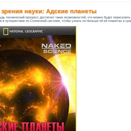
 зрения науки: Адские планеты
удь технический прогресс достигнет таких возможностей, что можно будет переселить
 в путешествие по Солнечной системе, чтобы узнать по-больше об её планетах и сра