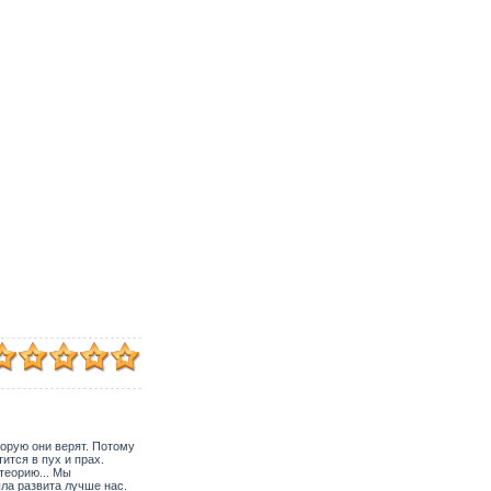
торую они верят. Потому
ится в пух и прах.
теорию... Мы
ла развита лучше нас.