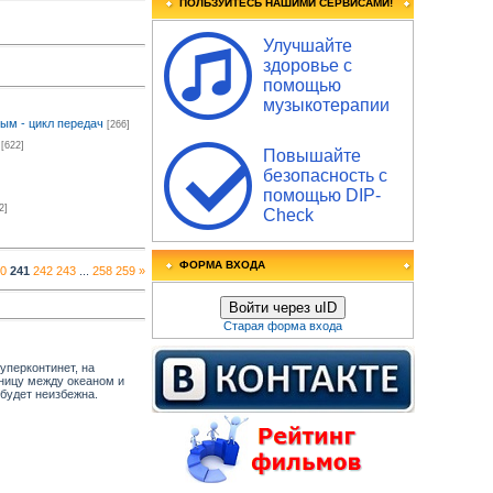
ПОЛЬЗУЙТЕСЬ НАШИМИ СЕРВИСАМИ!
Улучшайте
здоровье с
помощью
музыкотерапии
ым - цикл передач
[266]
[622]
Повышайте
безопасность с
помощью DIP-
2]
Check
ФОРМА ВХОДА
0
241
242
243
...
258
259
»
Войти через uID
Старая форма входа
уперконтинет, на
ницу между океаном и
будет неизбежна.