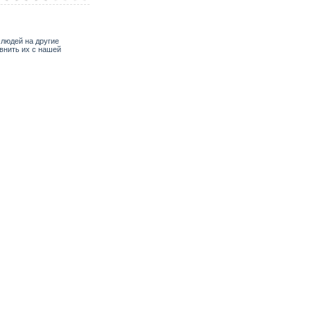
 людей на другие
внить их с нашей