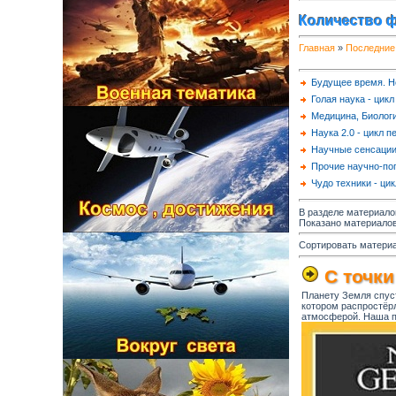
Количество 
Главная
»
Последние
Будущее время. Н
Голая наука - цик
Медицина, Биолог
Наука 2.0 - цикл п
Научные сенсации 
Прочие научно-п
Чудо техники - ци
В разделе материало
Показано материало
Сортировать матери
С точки
Планету Земля спуст
котором распростёр
атмосферой. Наша п