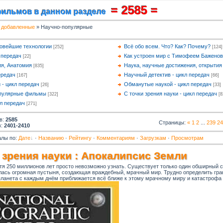
= 2585 =
фильмов в данном разделе
 добавленные
» Научно-популярные
овейшие технологии
Всё обо всем. Что? Как? Почему?
[252]
[124]
л передач
Как устроен мир с Тимофеем Баженов
[22]
ия, Анатомия
Наука, научные достижения, открытия
[835]
ередач
Научный детектив - цикл передач
[167]
[66]
- цикл передач
Обманутые наукой - цикл передач
[26]
[33]
опулярные фильмы
С точки зрения науки - цикл передач
[322]
[8
кл передач
[271]
в
:
2585
Страницы
:
«
1
2
...
239
24
в
:
2401-2410
алы по:
Дате
·
Названию
·
Рейтингу
·
Комментариям
·
Загрузкам
·
Просмотрам
 зрения науки : Апокалипсис Земли
я 250 миллионов лет просто невозможно узнать. Существует только один обширный с
лась огромная пустыня, создающая враждебный, мрачный мир. Трудно определить гра
ланета с каждым днём приближается всё ближе к этому мрачному миру и катастрофа 