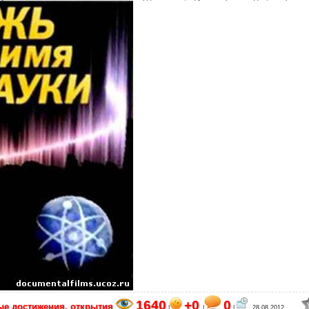
1640
+0
0
ые достижения, открытия
|
|
|
28.08.2012