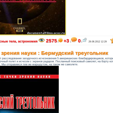
2575
+3
0
сные тела, астрономия
|
|
|
29.08.2012 12:29
 зрения науки : Бермудский треугольник
т расследование загадочного исчезновения 5 американских бомбардировщиков, которы
чный полет и исчезли с экранов радаров. Посланный поисковый самолет, на борту ко
л. Мы отправимся тем же маршрутом, на таком же самолете.