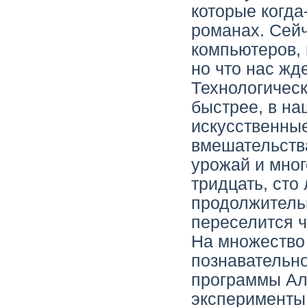
которые когда
романах. Сейч
компьютеров,
но что нас жд
Технологическ
быстрее, в на
искусственные
вмешательств
урожай и мног
тридцать, сто
продолжительн
переселится ч
На множество 
познавательно
программы Ал
эксперименты,