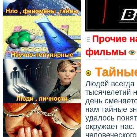
Прочие н
фильмы
Тайные
Людей всегда
тысячелетий н
день сменяетс
нам тайные зн
удалось понят
окружает нас.
человеческого