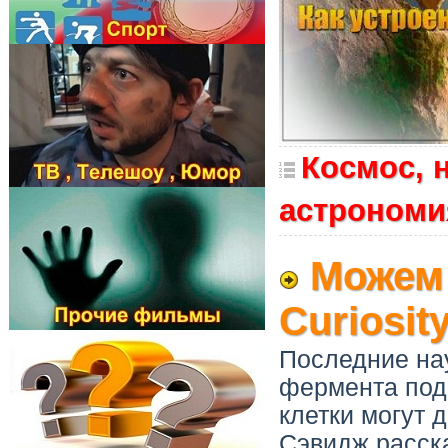
Космос, 
астрономи
Можем 
Curiosit
Последние на
фермента под
клетки могут 
Сэвидж расска