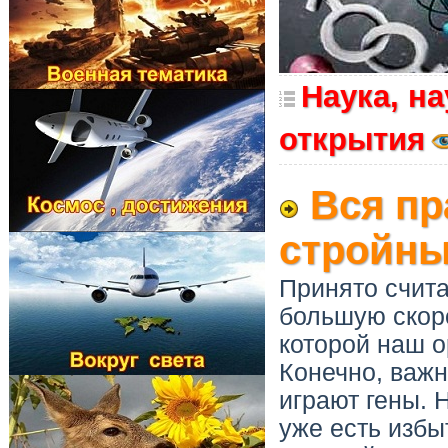
Наука, н
открытия
Вся пр
стройн
Принято счита
большую скоро
которой наш о
Конечно, важн
играют гены. 
уже есть избы