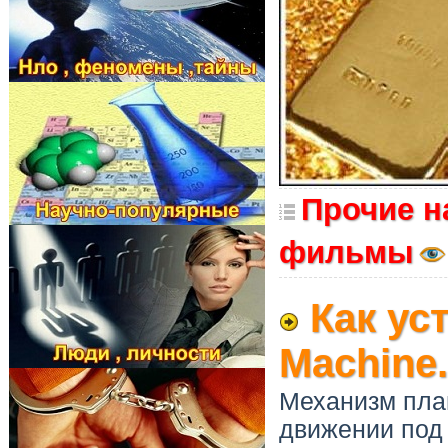
Прочие н
фильмы
Как ус
Machine.
Механизм пла
движении под