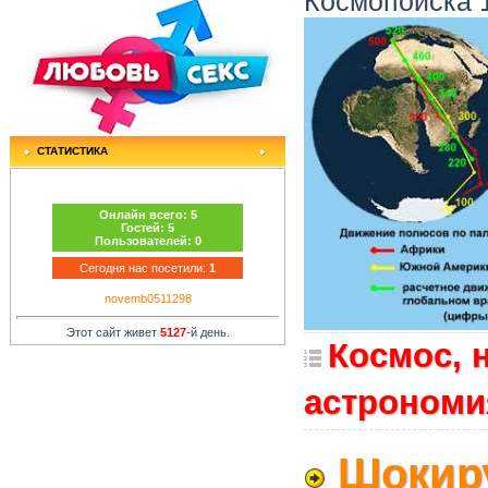
Космопоиска 1
СТАТИСТИКА
Онлайн всего:
5
Гостей:
5
Пользователей:
0
Сегодня нас посетили:
1
novemb0511298
Этот сайт живет
5127
-й день.
Космос, 
астрономи
Шокиру