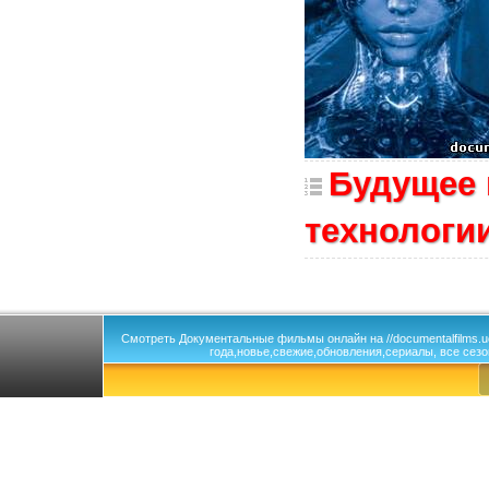
Будущее 
технологи
Смотреть Документальные фильмы онлайн на //documentalfilms.
года,новье,свежие,обновления,сериалы, все сезо