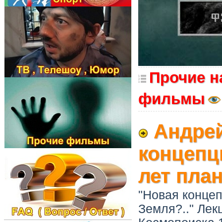
Прочие н
фильмы
Андрей
концепц
лет план
"Новая концеп
Земля?.." Ле