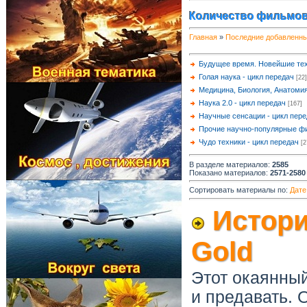
Количество фильмов
Главная
»
Последние добавленн
Будущее время. Новейшие те
Голая наука - цикл передач
[22]
Медицина, Биология, Анатоми
Наука 2.0 - цикл передач
[167]
Научные сенсации - цикл пер
Прочие научно-популярные 
Чудо техники - цикл передач
[2
В разделе материалов
:
2585
Показано материалов
:
2571-2580
Сортировать материалы по:
Дате
История
Gold
Этот окаянны
и предавать. 