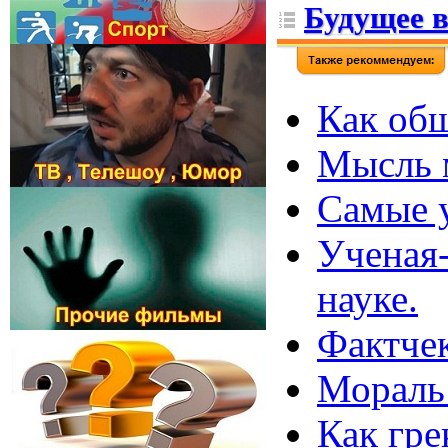
Будущее 
Как общ
Мысль м
Самые 
Ученая-
науке.
Фактчек
Мораль 
Как гре