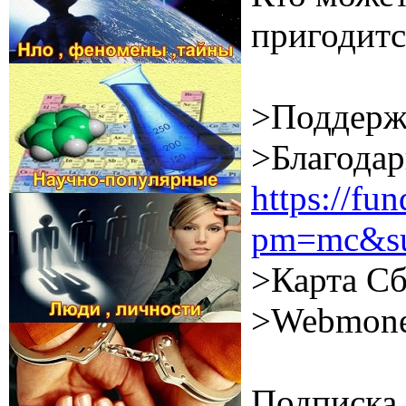
пригодитс
>Поддерж
>Благодар
https://f
pm=mc&su
>Карта Сб
>Webmone
Подписка 