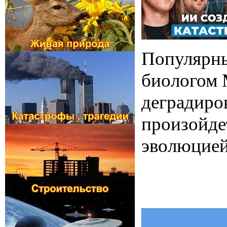
Популярны
биологом 
деградиро
произойде
эволюцией