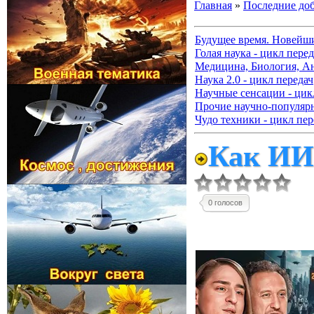
Главная
»
Последние до
Будущее время. Новейш
Голая наука - цикл перед
Медицина, Биология, А
Наука 2.0 - цикл передач
Научные сенсации - цик
Прочие научно-популя
Чудо техники - цикл пер
Как ИИ 
0 голосов