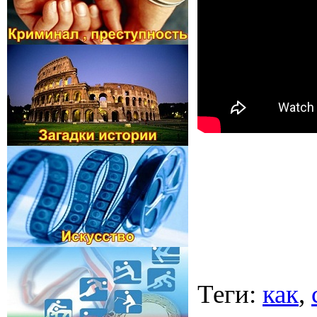
Теги
:
как
,