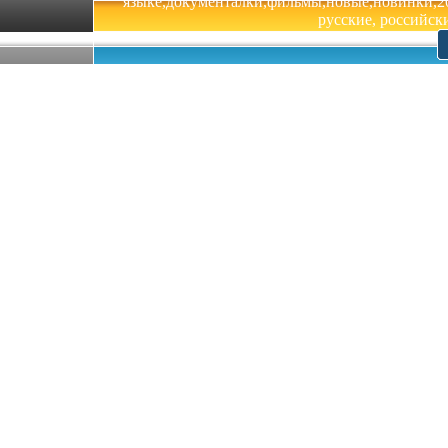
языке,документалки,фильмы,новые,новинки,201
русские, российски