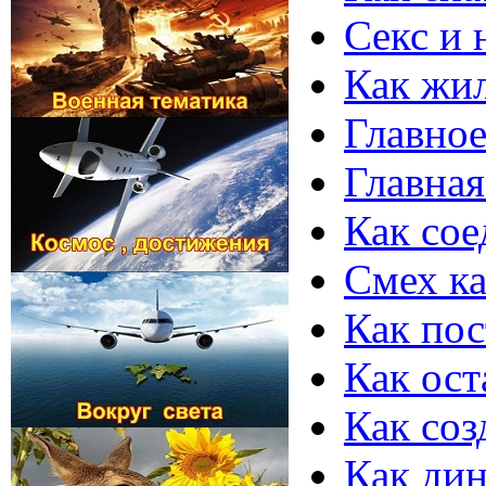
Секс и 
Как жи
Главное
Главная
Как сое
Смех ка
Как пос
Как ост
Как соз
Как дин