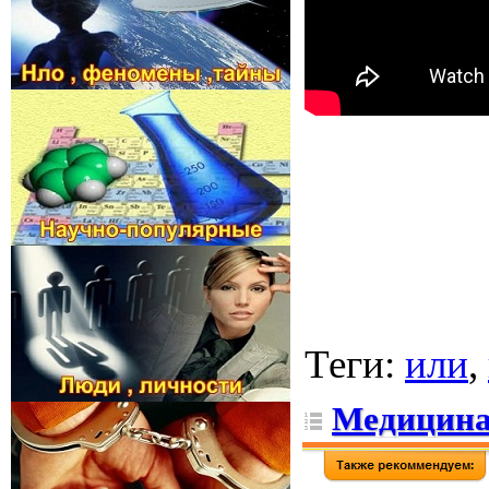
Теги
:
или
,
Медицина