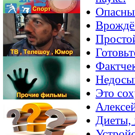
Опасные
Врождён
Простой
Готовьт
Фактчек
Недосып
Это сох
Алексей
Диеты, 
Устройс