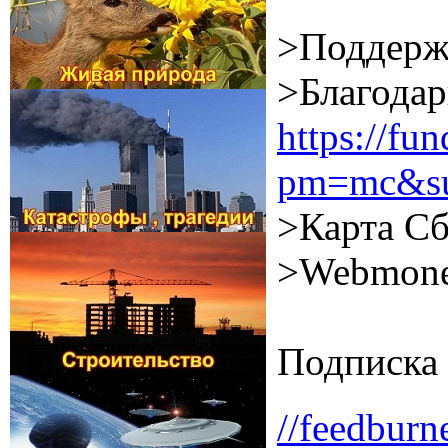
>Поддерж
>Благодар
https://f
pm=mc&su
>Карта Сб
>Webmone
Подписка 
//feedburn