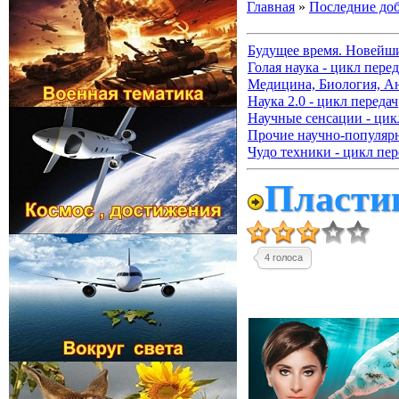
Главная
»
Последние до
Будущее время. Новейш
Голая наука - цикл перед
Медицина, Биология, А
Наука 2.0 - цикл передач
Научные сенсации - цик
Прочие научно-популя
Чудо техники - цикл пер
Пластик
4 голоса