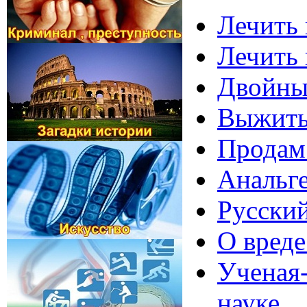
Лечить 
Лечить
Двойные
Выжить
Продам 
Анальге
Русский
О вреде
Ученая-
науке.