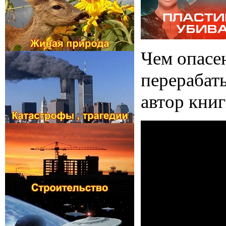
Чем опасе
перерабат
автор кни