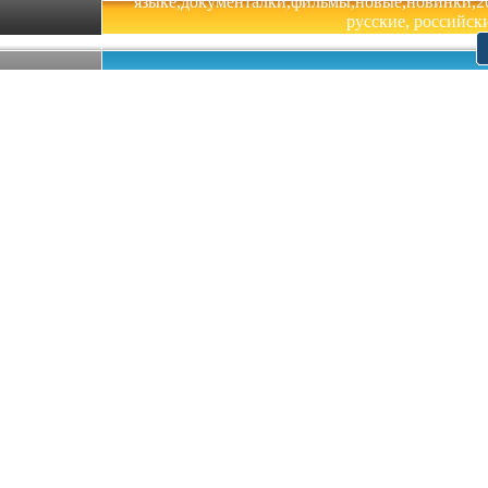
языке,документалки,фильмы,новые,новинки,201
русские, российски